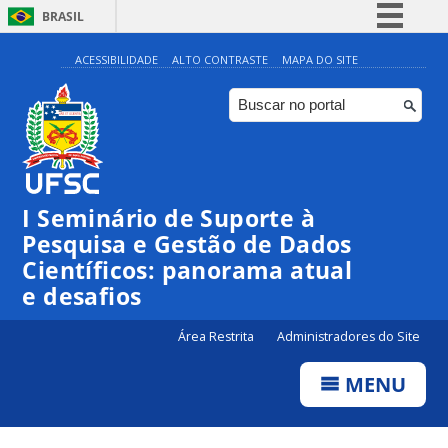
BRASIL
Simplifique!
ACESSIBILIDADE
ALTO CONTRASTE
MAPA DO SITE
Comunica BR
Participe
Acesso à informação
Legislação
I Seminário de Suporte à
Canais
Pesquisa e Gestão de Dados
Científicos: panorama atual
e desafios
Área Restrita
Administradores do Site
MENU