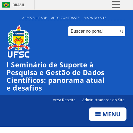
BRASIL
Simplifique!
ACESSIBILIDADE
ALTO CONTRASTE
MAPA DO SITE
Comunica BR
Participe
Acesso à informação
Legislação
I Seminário de Suporte à
Canais
Pesquisa e Gestão de Dados
Científicos: panorama atual
e desafios
Área Restrita
Administradores do Site
MENU